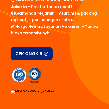
📦
GRATIS JEMPUT Barang di Area DKI
Jakarta
– Praktis, tanpa repot!
🔒
Keamanan Terjamin
– Asuransi & packing
rapi untuk perlindungan ekstra.
💰
Harga Hemat, Layanan Maksimal
– Tanpa
biaya tersembunyi!
CEK ONGKIR