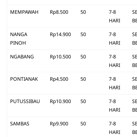
MEMPAWAH
Rp8.500
50
7-8
S
HARI
B
NANGA
Rp14.900
50
7-8
S
PINOH
HARI
B
NGABANG
Rp10.500
50
7-8
S
HARI
B
PONTIANAK
Rp4.500
50
7-8
S
HARI
B
PUTUSSIBAU
Rp10.900
50
7-8
S
HARI
B
SAMBAS
Rp9.900
50
7-8
S
HARI
B