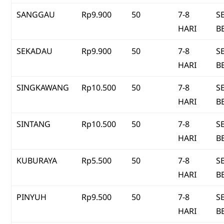
SANGGAU
Rp9.900
50
7-8
S
HARI
B
SEKADAU
Rp9.900
50
7-8
S
HARI
B
SINGKAWANG
Rp10.500
50
7-8
S
HARI
B
SINTANG
Rp10.500
50
7-8
S
HARI
B
KUBURAYA
Rp5.500
50
7-8
S
HARI
B
PINYUH
Rp9.500
50
7-8
S
HARI
B