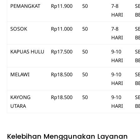
PEMANGKAT
Rp11.900
50
7-8
S
HARI
B
SOSOK
Rp11.000
50
7-8
S
HARI
B
KAPUAS HULU
Rp17.500
50
9-10
S
HARI
B
MELAWI
Rp18.500
50
9-10
S
HARI
B
KAYONG
Rp18.500
50
9-10
S
UTARA
HARI
B
Kelebihan Menggunakan Layanan