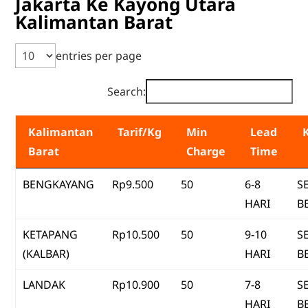
Jakarta Ke Kayong Utara
Kalimantan Barat
entries per page
Search:
Kalimantan
Tarif/Kg
Min
Lead
Barat
Charge
Time
BENGKAYANG
Rp9.500
50
6-8
S
HARI
B
KETAPANG
Rp10.500
50
9-10
S
(KALBAR)
HARI
B
LANDAK
Rp10.900
50
7-8
S
HARI
B