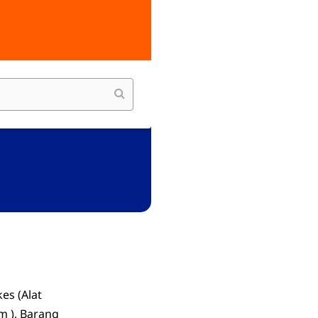
es (Alat
am ), Barang