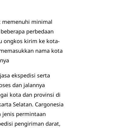
rat memenuhi minimal
i beberapa perbedaan
u ongkos kirim ke kota-
au memasukkan nama kota
snya
asa ekspedisi serta
ses dan jalannya
ai kota dan provinsi di
arta Selatan. Cargonesia
 jenis permintaan
edisi pengiriman darat,