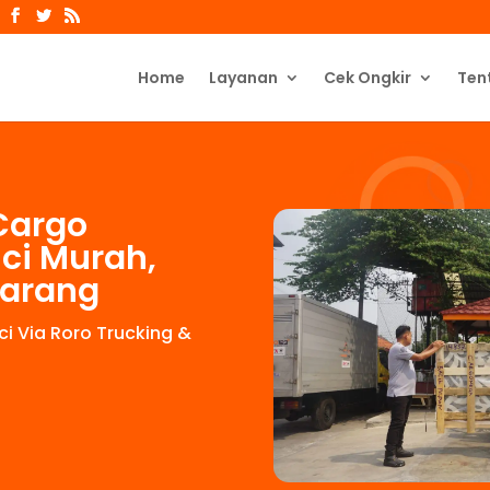
Home
Layanan
Cek Ongkir
Ten
Cargo
nci Murah,
Barang
i Via Roro Trucking &