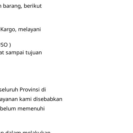
 barang, berikut
 Kargo, melayani
USO )
pat sampai tujuan
eluruh Provinsi di
 layanan kami disebabkan
an belum memenuhi
an dalam melakukan