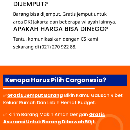
DIJEMPUT?
Barang bisa dijemput, Gratis jemput untuk
area DKI Jakarta dan beberapa wilayah lainnya.
APAKAH HARGA BISA DINEGO?
Tentu, komunikasikan dengan CS kami
sekarang di (021) 270 922 88.
Kenapa Harus Pilih Cargonesia?
✅
Gratis Jemput Barang
Bikin Kamu Gausah Ribet
Keluar Rumah Dan Lebih Hemat Budget.
✅ Kirim Barang Makin Aman Dengan
Gratis
Asuransi Untuk Barang Dibawah 50jt.