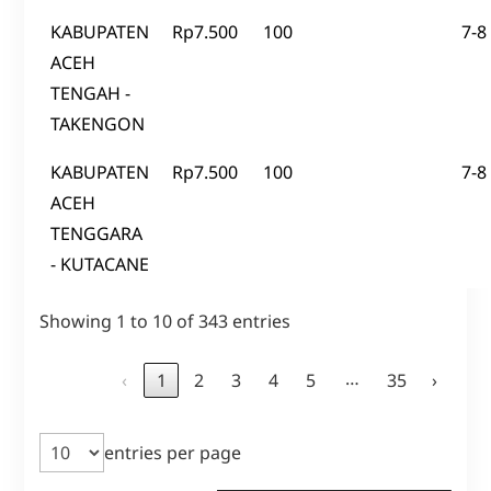
KABUPATEN
Rp7.500
100
7-8
ACEH
TENGAH -
TAKENGON
KABUPATEN
Rp7.500
100
7-8
ACEH
TENGGARA
- KUTACANE
Showing 1 to 10 of 343 entries
…
‹
1
2
3
4
5
35
›
entries per page