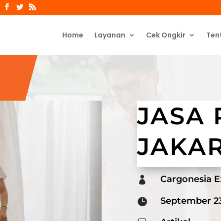
Home
Layanan
Cek Ongkir
Ten
JASA
JAKA
Cargonesia E

September 23
