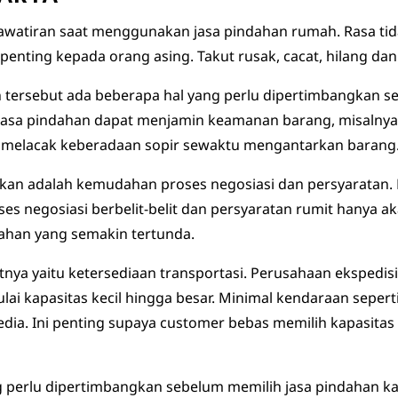
khawatiran saat menggunakan jasa pindahan rumah. Rasa tid
nting kepada orang asing. Takut rusak, cacat, hilang da
tersebut ada beberapa hal yang perlu dipertimbangkan se
 jasa pindahan dapat menjamin keamanan barang, misalnya 
k melacak keberadaan sopir sewaktu mengantarkan barang
kan adalah kemudahan proses negosiasi dan persyaratan. Pi
oses negosiasi berbelit-belit dan persyaratan rumit hany
ahan yang semakin tertunda.
nya yaitu ketersediaan transportasi. Perusahaan ekspedisi
 kapasitas kecil hingga besar. Minimal kendaraan seperti 
sedia. Ini penting supaya customer bebas memilih kapasita
g perlu dipertimbangkan sebelum memilih jasa pindahan k