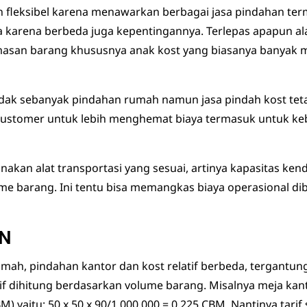
an fleksibel karena menawarkan berbagai jasa pindahan ter
a karena berbeda juga kepentingannya. Terlepas apapun al
an barang khususnya anak kost yang biasanya banyak m
tidak sebanyak pindahan rumah namun jasa pindah kost te
customer untuk lebih menghemat biaya termasuk untuk ke
nakan alat transportasi yang sesuai, artinya kapasitas ke
me barang. Ini tentu bisa memangkas biaya operasional dib
AN
rumah, pindahan kantor dan kost relatif berbeda, tergantu
 dihitung berdasarkan volume barang. Misalnya meja kant
 yaitu: 50 x 50 x 90/1.000.000 = 0,225 CBM. Nantinya tarif 